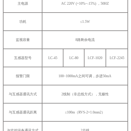
主电源
AC 220V (+10%~-15%) ，50HZ
功耗
≤1.5W
监视容量
8路剩余电流
互感器型号
LC-45
LC-80
LCF-1020
LCF-2245
报警门限
100~1000mA之间可调，步进50mA
与互感器通讯方式
2线制（非总线方式），无极性
与互感器通讯距离
≤100m（RVS-2×1.0mm2）
与监控设备通讯方式
2总线