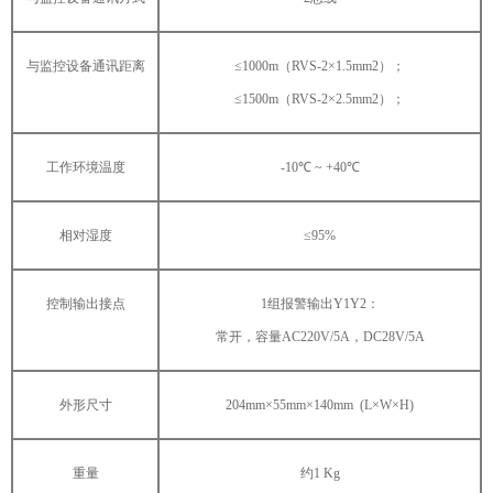
与监控设备通讯距离
≤1000m（RVS-2×1.5mm2）；
≤1500m（RVS-2×2.5mm2）；
工作环境温度
-10℃ ~ +40℃
相对湿度
≤95%
控制输出接点
1组报警输出Y1Y2：
常开，容量AC220V/5A，DC28V/5A
外形尺寸
204mm×55mm×140mm (L×W×H)
重量
约1 Kg