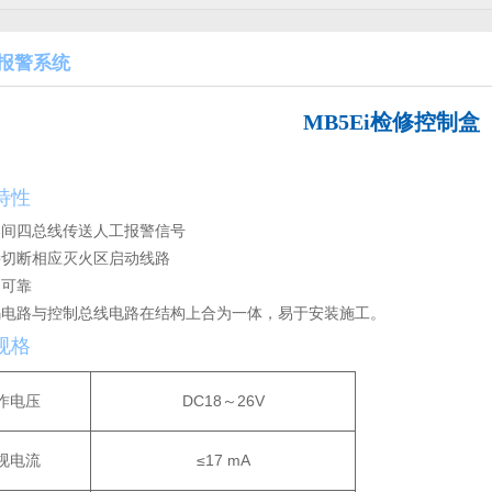
报警系统
MB5Ei检修控制盒
特性
器间四总线传送人工报警信号
接切断相应灭火区启动线路
定可靠
编码电路与控制总线电路在结构上合为一体，易于安装施工。
规格
作电压
DC18～26V
视电流
≤17 mA