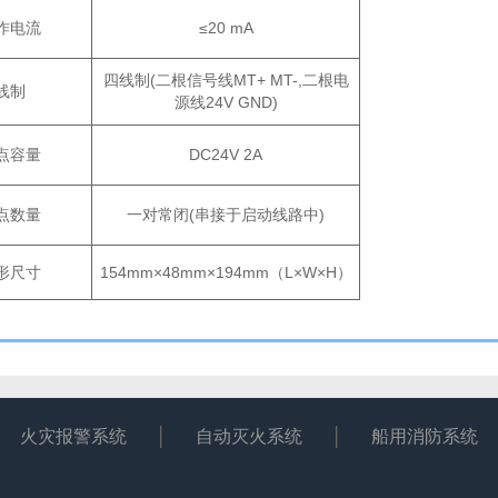
作电流
≤20 mA
四线制(二根信号线MT+ MT-,二根电
线制
源线24V GND)
点容量
DC24V 2A
点数量
一对常闭(串接于启动线路中)
形尺寸
154mm×48mm×194mm（L×W×H）
火灾报警系统
自动灭火系统
船用消防系统