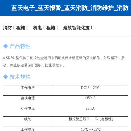
蓝天电子_蓝天报警_蓝天消防_消防维护_消防
工程_消防改造-无锡蓝天安全技术有限公司
消防工程施工
机电工程施工
建筑智能化施工
◆ 产品特性
● SK501型气体手动控制盒是用来启动或停止钢瓶组的灭火动作，外观精巧，启
动、停止按钮带保护面板，防止误按下。
◆ 技术规格
工作电压
DC18～26V
监视电流
≤350uA
动作电流
≤3mA
线制
二根报警总线 T+、T-（有极性）
工作温度
-10℃～+55℃