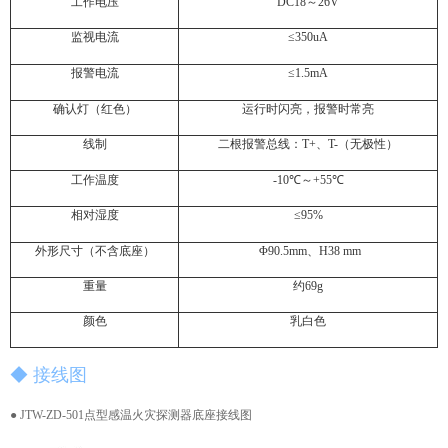
工作电压
DC18～26V
监视电流
≤350uA
报警电流
≤1.5mA
确认灯（红色）
运行时闪亮，报警时常亮
线制
二根报警总线：T+、T-（无极性）
工作温度
-10℃～+55℃
相对湿度
≤95%
外形尺寸（不含底座）
Φ90.5mm、H38 mm
重量
约69g
颜色
乳白色
◆ 接线图
● JTW-ZD-501点型感温火灾探测器底座接线图