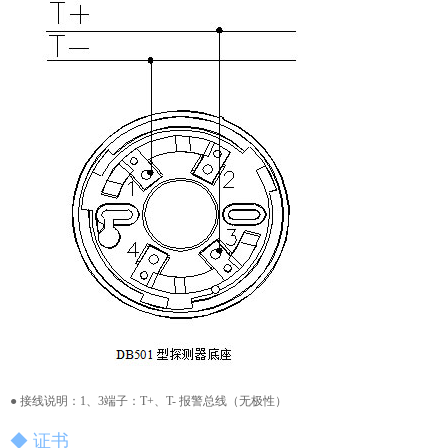
● 接线说明：1、3端子：T+、T- 报警总线（无极性）
◆ 证书